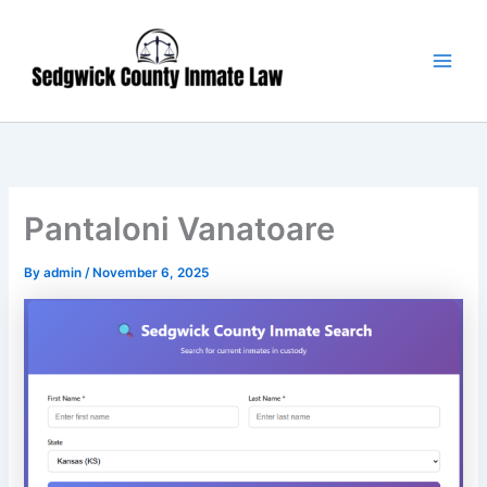
Skip
Main
to
Men
content
Pantaloni Vanatoare
By
admin
/
November 6, 2025