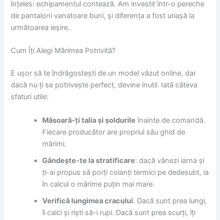
înțeles: echipamentul contează. Am investit într-o pereche
de pantaloni vanatoare buni, și diferența a fost uriașă la
următoarea ieșire.
Cum Îți Alegi Mărimea Potrivită?
E ușor să te îndrăgostești de un model văzut online, dar
dacă nu ți se potrivește perfect, devine inutil. Iată câteva
sfaturi utile:
Măsoară-ți talia și șoldurile
înainte de comandă.
Fiecare producător are propriul său ghid de
mărimi.
Gândește-te la stratificare
: dacă vânezi iarna și
ți-ai propus să porți colanți termici pe dedesubt, ia
în calcul o mărime puțin mai mare.
Verifică lungimea cracului
. Dacă sunt prea lungi,
îi calci și riști să-i rupi. Dacă sunt prea scurți, îți