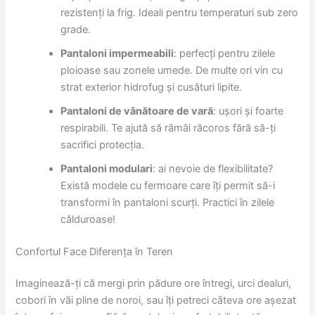
rezistenți la frig. Ideali pentru temperaturi sub zero
grade.
Pantaloni impermeabili
: perfecți pentru zilele
ploioase sau zonele umede. De multe ori vin cu
strat exterior hidrofug și cusături lipite.
Pantaloni de vânătoare de vară
: ușori și foarte
respirabili. Te ajută să rămâi răcoros fără să-ți
sacrifici protecția.
Pantaloni modulari
: ai nevoie de flexibilitate?
Există modele cu fermoare care îți permit să-i
transformi în pantaloni scurți. Practici în zilele
călduroase!
Confortul Face Diferența în Teren
Imaginează-ți că mergi prin pădure ore întregi, urci dealuri,
cobori în văi pline de noroi, sau îți petreci câteva ore așezat