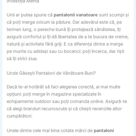
Investiția Merită
Unii ar putea spune că
pantalonii vanatoare
sunt scumpi și
că poți merge oricum la pădure. Dar adevărul este că, pe
termen lung, o pereche bună îți protejează sănătatea, îți
asigură confortul și îți dă libertatea de a te bucura de vreme,
natură și activitate fără griji. E ca diferența dintre a merge
pe munte cu adidași sau cu bocanci: poți încerca, dar riști
să îți strici ziua.
Unde Găsești Pantaloni de Vânătoare Buni?
Dacă te-ai hotărât să faci alegerea corectă, ai mai multe
opțiuni: poți merge în magazine specializate în
echipamente outdoor sau poți comanda online. Asigură-te
că alegi branduri recunoscute și că citești recenziile altor
cumpărători.
Unele dintre cele mai bine cotate mărci de
pantaloni