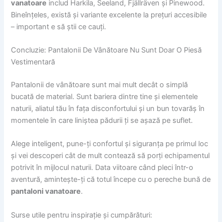
vanatoare
includ Harkila, Seeland, Fjällräven și Pinewood.
Bineînțeles, există și variante excelente la prețuri accesibile
– important e să știi ce cauți.
Concluzie: Pantalonii De Vânătoare Nu Sunt Doar O Piesă
Vestimentară
Pantalonii de vânătoare sunt mai mult decât o simplă
bucată de material. Sunt bariera dintre tine și elementele
naturii, aliatul tău în fața disconfortului și un bun tovarăș în
momentele în care liniștea pădurii ți se așază pe suflet.
Alege inteligent, pune-ți confortul și siguranța pe primul loc
și vei descoperi cât de mult contează să porți echipamentul
potrivit în mijlocul naturii. Data viitoare când pleci într-o
aventură, amintește-ți că totul începe cu o pereche bună de
pantaloni vanatoare
.
Surse utile pentru inspirație și cumpărături: