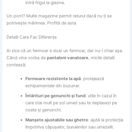
intră frigul la glezne.
Un pont? Multe magazine permit returul dacă nu ți se
potrivește mărimea. Profită de asta.
Detalii Care Fac Diferența
Ai zice că un fermoar e doar un fermoar, dar nu-i chiar așa.
Când vine vorba de
pantaloni vanatoare
, micile detalii
contează:
Fermoare rezistente la apă
: protejează
echipamentele din buzunar.
Întărituri pe genunchi și fund
: utile în cazul în
care stai mult pe sol umed sau te deplasezi pe
coate și genunchi.
Manșete ajustabile sau ghetre
: ajută la protecția
împotriva căpușelor, buruienilor sau umezelii.