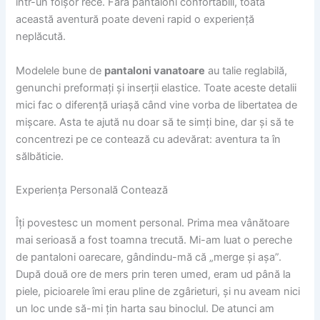
într-un foișor rece. Fără pantaloni confortabili, toată
această aventură poate deveni rapid o experiență
neplăcută.
Modelele bune de
pantaloni vanatoare
au talie reglabilă,
genunchi preformați și inserții elastice. Toate aceste detalii
mici fac o diferență uriașă când vine vorba de libertatea de
mișcare. Asta te ajută nu doar să te simți bine, dar și să te
concentrezi pe ce contează cu adevărat: aventura ta în
sălbăticie.
Experiența Personală Contează
Îți povestesc un moment personal. Prima mea vânătoare
mai serioasă a fost toamna trecută. Mi-am luat o pereche
de pantaloni oarecare, gândindu-mă că „merge și așa”.
După două ore de mers prin teren umed, eram ud până la
piele, picioarele îmi erau pline de zgârieturi, și nu aveam nici
un loc unde să-mi țin harta sau binoclul. De atunci am