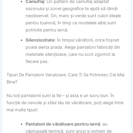
Camuflaj
: Un pattern de camuflaj adaptat
sezonului și zonei geografice te ajută să rămâi
neobservat. Gri, maro și verde sunt culori ideale
pentru toamnă, în timp ce modelele albe sunt
potrivite pentru iarnă.
Silenziozitate
: În timpul vânătorii, orice foșnet
poate alerta prada. Alege pantaloni fabricați din
materiale silențioase, care nu scot zgomot la
fiecare pas.
Tipuri De Pantaloni Vanatoare: Care Ți Se Potrivesc Cel Mai
Bine?
Nu toți pantalonii sunt la fel – și asta e un lucru bun. În
funcție de nevoile și stilul tău de vânătoare, poți alege între
mai multe tipuri:
Pantaloni de vânătoare pentru iarnă
: au
căptușeală termică, sunt groși și extrem de