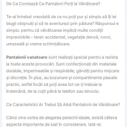
De Ce Contează Ce Pantaloni Porți la Vânătoare?
Te-ai întrebat vreodată de ce nu poți pur și simplu să îți iei
blugii obișnuiți și să te aventurezi prin pădure? Răspunsul e
simplu: pentru că vânătoarea implică multe condiții
imprevizibile – teren accidentat, vegetație densă, noroi,
umezeală și vreme schimbătoare.
Pantalonii vanatoare
sunt realizați special pentru a rezista
la toate aceste provocări. Sunt confecționați din materiale
durabile, impermeabile și respirabile, gândiți pentru mișcare
și discreție. În plus, au buzunare și compartimente plasate
practic, astfel încât să poți avea tot ce-ți trebuie la
îndemână, de la cuțit până la telefon sau binoclu.
Ce Caracteristici Ar Trebui Să Aibă Pantalonii de Vânătoare?
Când vine vorba de alegerea perechii ideale, există câteva
aspecte importante de luat în considerare. Iată-le: