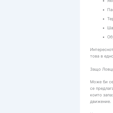
Як
Па
Те
Ша
Об
Интереснот
това в едн
Защо Ловц
Може би се
се предлаг
които запа
движение.