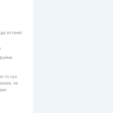
 да останат
е
ируема
о го сух
зказа, че
дин