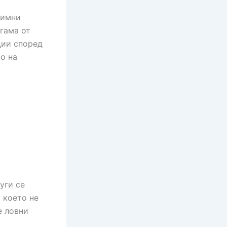
зимни
гама от
ции според
о на
уги се
, което не
е ловни