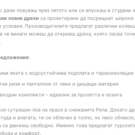
 дали ловуваш през лятото или се впускаш в студени 
ски ловни дрехи
са проектирани да посрещнат широка 
 условия. Производителите предлагат различни колек
ка че винаги можеш да откриеш дреха, която пасва точн
.
редложения:
мни якета с водоустойчива подплата и термоизолация
тни ризи и панталони от леки и дишащи материи
еходни комплекти – идеални за пролетта и есента
си сутрешен лов на прасе в снежаните Рила. Докато др
туда и влагата, ти си облечен в топло, но леко облекло
а се движиш свободно. Именно това предлагат турскит
обода и комфорт.