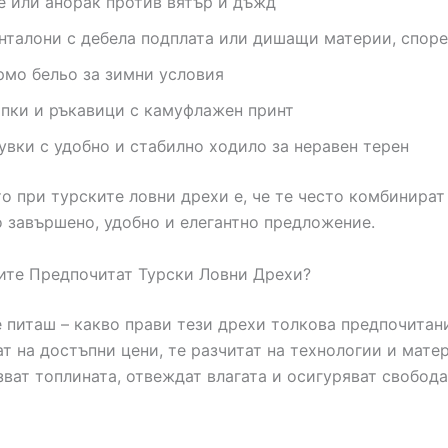
е или анорак против вятър и дъжд
нталони с дебела подплата или дишащи материи, споре
рмо бельо за зимни условия
пки и ръкавици с камуфлажен принт
увки с удобно и стабилно ходило за неравен терен
о при турските ловни дрехи е, че те често комбинират
о завършено, удобно и елегантно предложение.
ите Предпочитат Турски Ловни Дрехи?
 питаш – какво прави тези дрехи толкова предпочитан
ат на достъпни цени, те разчитат на технологии и мате
зват топлината, отвеждат влагата и осигуряват свобода