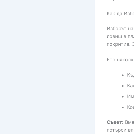
Как да Из
Изборът на
ловиш в пл
покритие. 
Ето няколк
Къ
Ка
Им
Ко
Съвет:
Вме
потърси вп