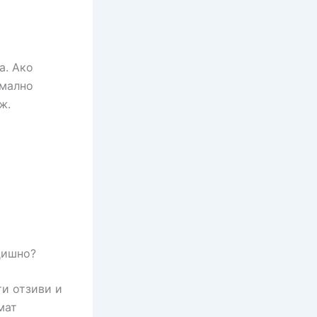
а. Ако
рмално
ж.
дишно?
ти отзиви и
мат