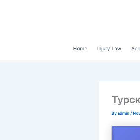
Skip
to
content
Home
Injury Law
Acc
Турск
By
admin
/
Nov