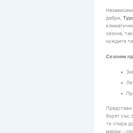
Независимо
дебри,
Тур
климатични
сезона, та
нуждите ти
Сезонни п
Зи
Ле
Пр
Представи 
борят със с
те спира д
марки – св