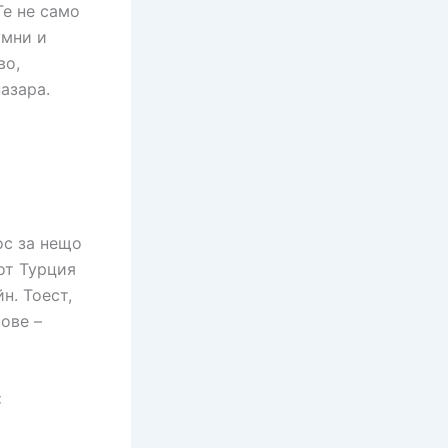
Те не само
умни и
во,
азара.
ос за нещо
от Турция
н. Тоест,
ове –
: