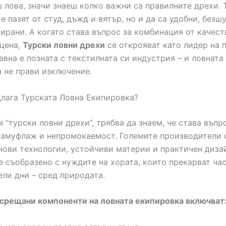
 ловa, значи знаеш колко важни са правилните дрехи. 
е пазят от студ, дъжд и вятър, но и да са удобни, безш
ирани. А когато става въпрос за комбинация от качест
цена,
Турски ловни дрехи
се открояват като лидер на п
авна е позната с текстилната си индустрия – и ловната
 не прави изключение.
лага Турската Ловна Екипировка?
м “турски ловни дрехи”, трябва да знаем, че става въпр
камуфлаж и непромокаемост. Големите производители 
 нови технологии, устойчиви материи и практичен дизай
е съобразено с нуждите на хората, които прекарват час
ели дни – сред природата.
срещани компоненти на ловната екипировка включват