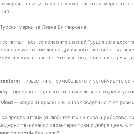
азмерни таблици, така че внимателното измерване ще 
ния.
Турски Марки за Ловна Екипировка
 се питал – кои са големите имена? Турция има десетк
ели на качествени ловни дрехи, като някои от тях пече
иции и извън страната. Ето няколко, които си струва д
rmoform
– известни с термобельото и устойчивите си 
sky
– предлагат подплатени комплекти за студени усло
rviout
– модерни дизайни и широк асортимент от разм
 са предпочитани от любителите на лова и риболова, з
модерни технически характеристики и добра цена. А т
вина за портфейла, нали?