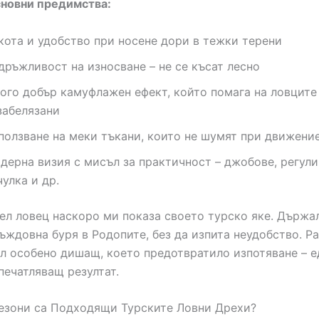
сновни предимства:
кота и удобство при носене дори в тежки терени
дръжливост на износване – не се късат лесно
ого добър камуфлажен ефект, който помага на ловците
забелязани
ползване на меки тъкани, които не шумят при движени
дерна визия с мисъл за практичност – джобове, регул
чулка и др.
ел ловец наскоро ми показа своето турско яке. Държал
ъждовна буря в Родопите, без да изпита неудобство. Ра
ил особено дишащ, което предотвратило изпотяване – е
печатляващ резултат.
езони са Подходящи Турските Ловни Дрехи?