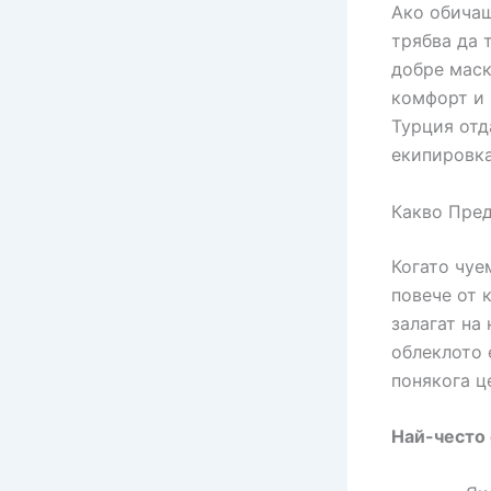
Ако обичаш
трябва да т
добре маск
комфорт и 
Турция отд
екипировка
Какво Пред
Когато чуе
повече от 
залагат на
облеклото 
понякога ц
Най-често 