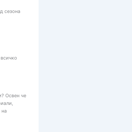
д сезона
 всичко
и? Освен че
риали,
 на