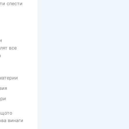
ти спести
и
лят все
а
материи
вия
ери
ащото
ова винаги