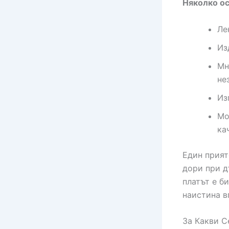
Няколко о
Ле
Из
Мн
не
Из
Мо
ка
Един прият
дори при д
платът е б
наистина в
За Какви С