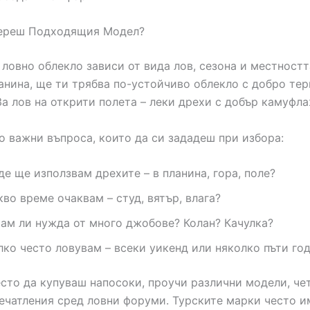
береш Подходящия Модел?
 ловно облекло зависи от вида лов, сезона и местностт
анина, ще ти трябва по-устойчиво облекло с добро те
За лов на открити полета – леки дрехи с добър камуфла
о важни въпроса, които да си зададеш при избора:
де ще използвам дрехите – в планина, гора, поле?
кво време очаквам – студ, вятър, влага?
ам ли нужда от много джобове? Колан? Качулка?
лко често ловувам – всеки уикенд или няколко пъти го
сто да купуваш напосоки, проучи различни модели, че
ечатления сред ловни форуми. Турските марки често и