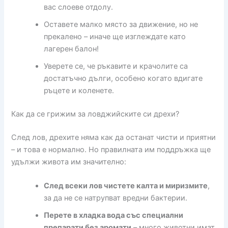
вас слоеве отдолу.
Оставете малко място за движение, но не
прекалено – иначе ще изглеждате като
лагерен балон!
Уверете се, че ръкавите и крачолите са
достатъчно дълги, особено когато вдигате
ръцете и коленете.
Как да се грижим за ловджийските си дрехи?
След лов, дрехите няма как да останат чисти и приятни
– и това е нормално. Но правилната им поддръжка ще
удължи живота им значително:
След всеки лов чистете калта и миризмите
,
за да не се натрупват вредни бактерии.
Перете в хладка вода със специални
препарати без аромати
– много животни имат