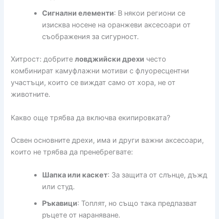
Сигнални елементи
: В някои региони се
изисква носене на оранжеви аксесоари от
съображения за сигурност.
Хитрост: добрите
ловджийски дрехи
често
комбинират камуфлажни мотиви с флуоресцентни
участъци, които се виждат само от хора, не от
животните.
Какво още трябва да включва екипировката?
Освен основните дрехи, има и други важни аксесоари,
които не трябва да пренебрегвате:
Шапка или каскет
: За защита от слънце, дъжд
или студ.
Ръкавици
: Топлят, но също така предпазват
ръцете от нараняване.