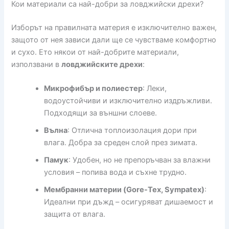
Кои материали са най-добри за ловджийски дрехи?
Изборът на правилната материя е изключително важен,
защото от нея зависи дали ще се чувстваме комфортно
и сухо. Ето някои от най-добрите материали,
използвани в
ловджийските дрехи
:
Микрофибър и полиестер
: Леки,
водоустойчиви и изключително издръжливи.
Подходящи за външни слоеве.
Вълна
: Отлична топлоизолация дори при
влага. Добра за среден слой през зимата.
Памук
: Удобен, но не препоръчван за влажни
условия – попива вода и съхне трудно.
Мембранни материи (Gore-Tex, Sympatex)
:
Идеални при дъжд – осигуряват дишаемост и
защита от влага.