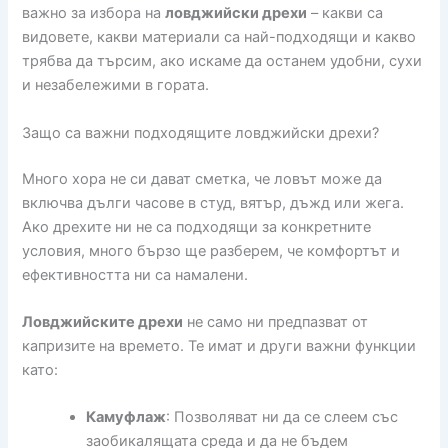
важно за избора на
ловджийски дрехи
– какви са
видовете, какви материали са най-подходящи и какво
трябва да търсим, ако искаме да останем удобни, сухи
и незабележими в гората.
Защо са важни подходящите ловджийски дрехи?
Много хора не си дават сметка, че ловът може да
включва дълги часове в студ, вятър, дъжд или жега.
Ако дрехите ни не са подходящи за конкретните
условия, много бързо ще разберем, че комфортът и
ефективността ни са намалени.
Ловджийските дрехи
не само ни предпазват от
капризите на времето. Те имат и други важни функции
като:
Камуфлаж
: Позволяват ни да се слеем със
заобикалящата среда и да не бъдем