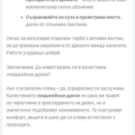
изключително силно обоняние.
Съхранявайте на сухо и проветриво място
,
далеч от слънчева светлина.
Лично аз използвам отделена торба с активен въглен,
за да премахна миризмите от дрехите между излетите.
Работи учудващо добре!
Заключение: Да инвестираме ли в качествени
ловджийски дрехи?
Ако сте запален ловец – да, определено си заслужава.
Качествените
ловджийски дрехи
не само ви правят
по-ефективни в преследването на дивеч, но и
значително подобряват изживяването. Те осигуряват
комфорт, защита и шанс да се слеем естествено с
природата.