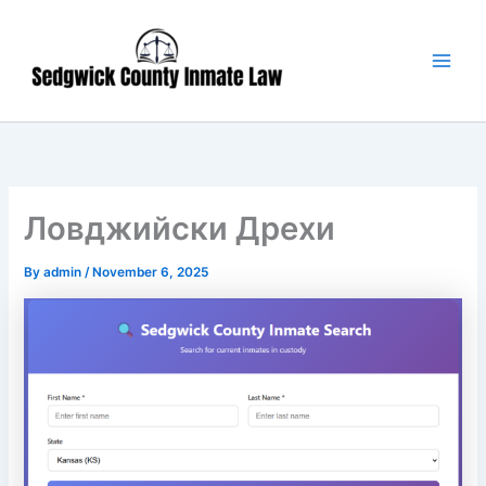
Skip
Main
to
Men
content
Ловджийски Дрехи
By
admin
/
November 6, 2025