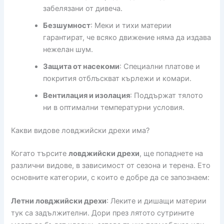
забелязани от дивеча.
Безшумност
: Меки и тихи материи
гарантират, че всяко движение няма да издава
нежелан шум.
Защита от насекоми
: Специални платове и
покрития отблъскват кърлежи и комари.
Вентилация и изолация
: Поддържат тялото
ни в оптимални температурни условия.
Какви видове ловджийски дрехи има?
Когато търсите
ловджийски дрехи
, ще попаднете на
различни видове, в зависимост от сезона и терена. Ето
основните категории, с които е добре да се запознаем:
Летни ловджийски дрехи
: Леките и дишащи материи
тук са задължителни. Дори през лятото сутрините