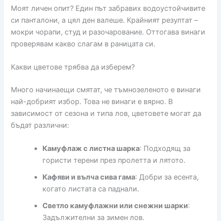
Моят личен опит? Един път забравих водоустойчивите
си панталони, а цял ден валеше. Крайният резултат –
мокри чорапи, студ и разочарование. Оттогава винаги
проверявам какво слагам в раницата си.
Какви цветове трябва да изберем?
Много начинаещи смятат, че тъмнозеленото е винаги
най-добрият избор. Това не винаги е вярно. В
зависимост от сезона и типа лов, цветовете могат да
бъдат различни:
Камуфлаж с листна шарка
: Подходящ за
гористи терени през пролетта и лятото.
Кафяви и вълча сива гама
: Добри за есента,
когато листата са паднали.
Светло камуфлажни или снежни шарки
:
Задължителни за зимен лов.