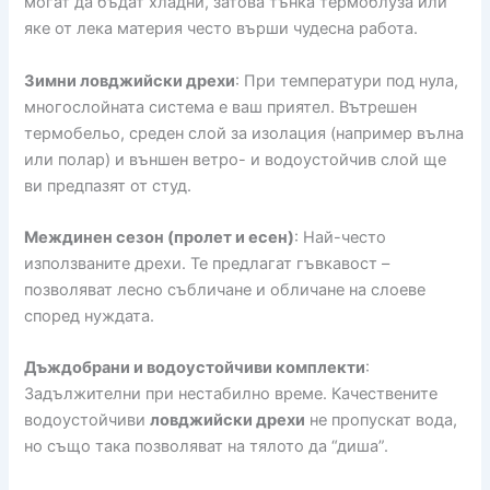
могат да бъдат хладни, затова тънка термоблуза или
яке от лека материя често върши чудесна работа.
Зимни ловджийски дрехи
: При температури под нула,
многослойната система е ваш приятел. Вътрешен
термобельо, среден слой за изолация (например вълна
или полар) и външен ветро- и водоустойчив слой ще
ви предпазят от студ.
Междинен сезон (пролет и есен)
: Най-често
използваните дрехи. Те предлагат гъвкавост –
позволяват лесно събличане и обличане на слоеве
според нуждата.
Дъждобрани и водоустойчиви комплекти
:
Задължителни при нестабилно време. Качествените
водоустойчиви
ловджийски дрехи
не пропускат вода,
но също така позволяват на тялото да “диша”.