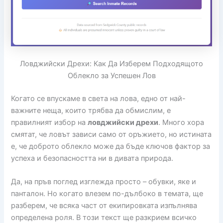
Ловджийски Дрехи: Как Да Изберем Подходящото
Облекло за Успешен Лов
Когато се впускаме в света на лова, едно от най-
важните неща, които трябва да обмислим, е
правилният избор на
ловджийски дрехи
. Много хора
смятат, че ловът зависи само от оръжието, но истината
е, че доброто облекло може да бъде ключов фактор за
успеха и безопасността ни в дивата природа.
Да, на пръв поглед изглежда просто – обувки, яке и
панталон. Но когато влезем по-дълбоко в темата, ще
разберем, че всяка част от екипировката изпълнява
определена роля. В този текст ще разкрием всичко