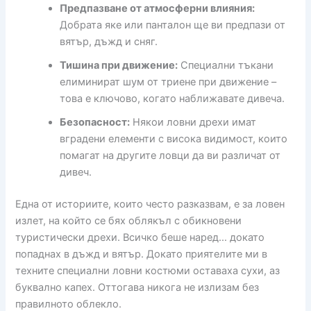
Предпазване от атмосферни влияния:
Добрата яке или панталон ще ви предпази от
вятър, дъжд и сняг.
Тишина при движение:
Специални тъкани
елиминират шум от триене при движение –
това е ключово, когато наближавате дивеча.
Безопасност:
Някои ловни дрехи имат
вградени елементи с висока видимост, които
помагат на другите ловци да ви различат от
дивеч.
Една от историите, които често разказвам, е за ловен
излет, на който се бях облякъл с обикновени
туристически дрехи. Всичко беше наред… докато
попаднах в дъжд и вятър. Докато приятелите ми в
техните специални ловни костюми оставаха сухи, аз
буквално капех. Оттогава никога не излизам без
правилното облекло.