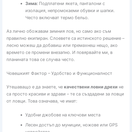
Зима:
Подплатени якета, панталони с
изолация, непромокаеми обувки и шапки.
Често включват термо бельо.
Аз лично обожавам зимния лов, но само ако съм
правилно екипиран. Слоевете са истинското решение –
лесно можеш да добавиш или премахнеш нещо, ако
времето се промени внезапно. И повярвайте ми, в
планината това се случва често.
Човешкият Фактор – Удобство и Функционалност
Утешаващо е да знаете, че
качествени ловни дрехи
не
са просто красиви и здрави – те са създадени за ловци
от ловци. Това означава, че имат:
Удобни джобове на ключови места
Лесен достъп до муниции, ножове или GPS