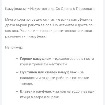
Камуфлажът – Изкуството да Се Слееш с Природата
Много хора погрешно смятат, че всяка камуфлажна
дреха върши работа за лов. Но истината е доста по-
сложна. Различният терен и растителност изискват
различен тип камуфлаж.
Например:
Горски камуфлаж
– идеален за лов в гъсти
гори и тревисти местности.
Пустинен или скален камуфлаж
– за
планински и открити райони с по-светли
тонове.
Блатен камуфлаж
– за лов на водоплаващи
птици в езера или реки.