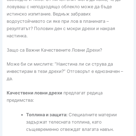
ловуваш с неподходящо облекло може да бъде
истинско изпитание. Веднъж забравих
водоустойчивото си яке при лов в планината –
резултатът? Половин ден с мокри дрехи и накрая
настинка.
Защо са Важни Качествените Ловни Дрехи?
Може би си мислите: “Наистина ли си струва да
инвестирам в тези дрехи?” Отговорът е еднозначен –
да.
Качествени ловни дрехи
предлагат редица
предимства:
Топлина и защита:
Специалните материи
задържат телесната топлина, като
същевременно отвеждат влагата навън.