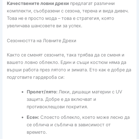
Качествените ловни дрехи
предлагат различни
комплекти, съобразени с сезона, терена и вида дивеч.
Това не е просто мода – това е стратегия, която
увеличава шансовете ви за успех.
Сезонността на Ловните Дрехи
Както се сменят сезоните, така трябва да се сменя и
вашето ловно облекло. Един и същи костюм няма да
върши работа през лятото и зимата. Ето как е добре да
подготвите гардероба си:
Пролет/лято:
Леки, дишащи материи с UV
защита. Добре е да включват и
противоклещови покрития.
Есен:
Слоесто облекло, което може лесно да
се облича и съблича в зависимост от
времето.