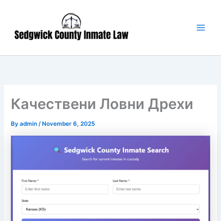
Skip
Main
to
Men
content
Качествени Ловни Дрехи
By
admin
/
November 6, 2025