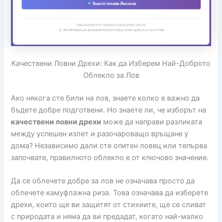
Качествени Ловни Дрехи: Как да Изберем Най-Доброто
Облекло за Лов
Ако някога сте били на лов, знаете колко е важно да
бъдете добре подготвени. Но знаете ли, че изборът на
качествени ловни дрехи
може да направи разликата
между успешен излет и разочароващо връщане у
дома? Независимо дали сте опитен ловец или тепърва
започвате, правилното облекло е от ключово значение.
Да се облечете добре за лов не означава просто да
облечете камуфлажна риза. Това означава да изберете
дрехи, които ще ви защитят от стихиите, ще се сливат
с природата и няма да ви предадат, когато най-малко