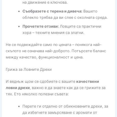
на движение е ключова.
Съобразете с терена и дивеча:
Вашето
облекло трябва да ви слее с околната среда.
Прочетете отзиви:
Ловците са практични
хора – техните мнения са златни.
Не се подвеждайте само по цената – понякога най-
скъпото не означава най-доброто. Потърсете баланс
между качество, функционалност и цена.
Грижа за Ловните Дрехи
И веднъж щом се сдобиете с вашите
качествени
ловни дрехи
, важно е да знаете как да се грижите за
тях. Ето няколко полезни съвета:
Перете ги отделно от обикновените дрехи, за
да избегнете замърсяване с аромати от