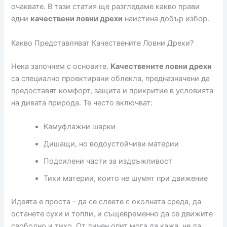
очаквате. В тази статия ще разгледаме какво прави
едни
качествени ловни дрехи
наистина добър избор.
Какво Представляват Качествените Ловни Дрехи?
Нека започнем с основите.
Качествените ловни дрехи
са специално проектирани облекла, предназначени да
предоставят комфорт, защита и прикритие в условията
на дивата природа. Те често включват:
Камуфлажни шарки
Дишащи, но водоустойчиви материи
Подсилени части за издръжливост
Тихи материи, които не шумят при движение
Идеята е проста – да се слеете с околната среда, да
останете сухи и топли, и същевременно да се движите
свободно и тихо. От личен опит мога да кажа, че да