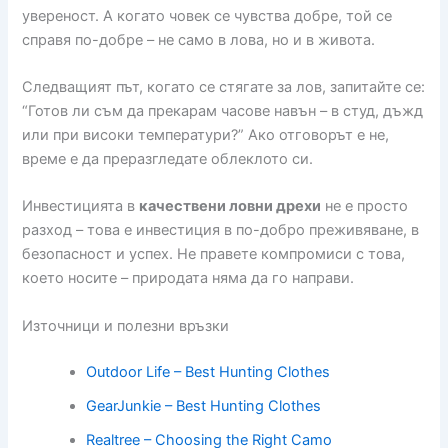
увереност. А когато човек се чувства добре, той се
справя по-добре – не само в лова, но и в живота.
Следващият път, когато се стягате за лов, запитайте се:
“Готов ли съм да прекарам часове навън – в студ, дъжд
или при високи температури?” Ако отговорът е не,
време е да преразгледате облеклото си.
Инвестицията в
качествени ловни дрехи
не е просто
разход – това е инвестиция в по-добро преживяване, в
безопасност и успех. Не правете компромиси с това,
което носите – природата няма да го направи.
Източници и полезни връзки
Outdoor Life – Best Hunting Clothes
GearJunkie – Best Hunting Clothes
Realtree – Choosing the Right Camo