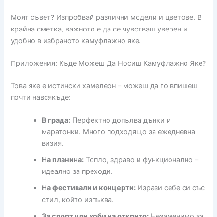
Моят съвет? Изпробвай различни модели и цветове. В
крайна сметка, важното е да се чувстваш уверен и
удобно в избраното камуфлажно яке.
Приложения: Къде Можеш Да Носиш Камуфлажно Яке?
Това яке е истински хамелеон – можеш да го впишеш
почти навсякъде:
В града:
Перфектно допълва дънки и
маратонки. Много подходящо за ежедневна
визия.
На планина:
Топло, здраво и функционално –
идеално за преходи.
На фестивали и концерти:
Изрази себе си със
стил, който изпъква.
За спорт или хоби на открито:
Незаменимо за