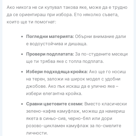
Ако никога не си купувал такова яке, може да е трудно
да се ориентираш при избора. Ето няколко съвета,
които ще ти помогнат:
Погледни материята:
Обърни внимание дали
е водоустойчива и дишаща.
Провери подплатата:
За по-студените месеци
ще ти трябва яке с топла подплата.
Избери подходяща кройка:
Ако ще го носиш
на терен, заложи на широк модел с удобни
джобове. Ако пък искаш да е улично яке –
избери елегантна кройка.
Сравни цветовите схеми:
Вместо класически
зелено-кафяв камуфлаж, можеш да намериш
якета в синьо-сив, черно-бял или дори
розово-цикламен камуфлаж за по-смелите
личности.