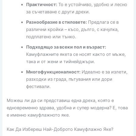
Практичност:
То е устойчиво, удобно и лесно
за съчетаване с други дрехи.
Разнообразие в стиловете:
Предлага се в
различни кройки – късо, дълго, с качулка,
подплатено или тънко.
Подходящо за всеки пол и възраст:
Камуфлажните якета се носят както от мъже,
така и от жени и тийнейджъри.
Многофункционалност:
Идеално е за излети,
разходки из града, пътувания или дори
фестивали.
Можеш ли да си представиш една дреха, която е
едновременно здрава, удобна и супер модерна? Е, това
е именно камуфлажното яке.
Как Да Избереш Най-Доброто Камуфлажно Яке?