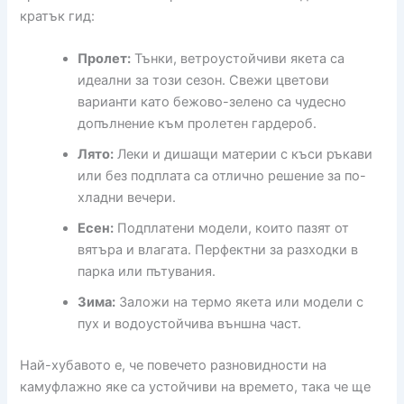
кратък гид:
Пролет:
Тънки, ветроустойчиви якета са
идеални за този сезон. Свежи цветови
варианти като бежово-зелено са чудесно
допълнение към пролетен гардероб.
Лято:
Леки и дишащи материи с къси ръкави
или без подплата са отлично решение за по-
хладни вечери.
Есен:
Подплатени модели, които пазят от
вятъра и влагата. Перфектни за разходки в
парка или пътувания.
Зима:
Заложи на термо якета или модели с
пух и водоустойчива външна част.
Най-хубавото е, че повечето разновидности на
камуфлажно яке са устойчиви на времето, така че ще