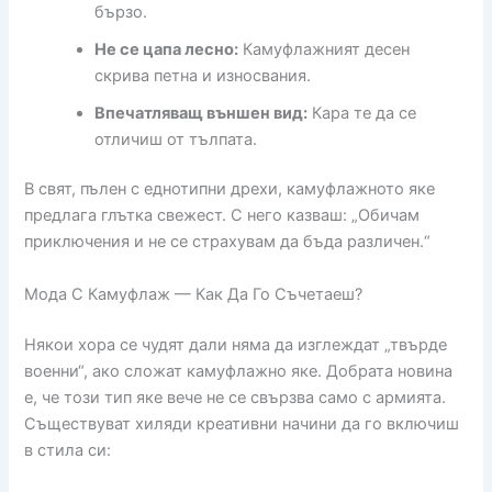
бързо.
Не се цапа лесно:
Камуфлажният десен
скрива петна и износвания.
Впечатляващ външен вид:
Кара те да се
отличиш от тълпата.
В свят, пълен с еднотипни дрехи, камуфлажното яке
предлага глътка свежест. С него казваш: „Обичам
приключения и не се страхувам да бъда различен.“
Мода С Камуфлаж — Как Да Го Съчетаеш?
Някои хора се чудят дали няма да изглеждат „твърде
военни“, ако сложат камуфлажно яке. Добрата новина
е, че този тип яке вече не се свързва само с армията.
Съществуват хиляди креативни начини да го включиш
в стила си: