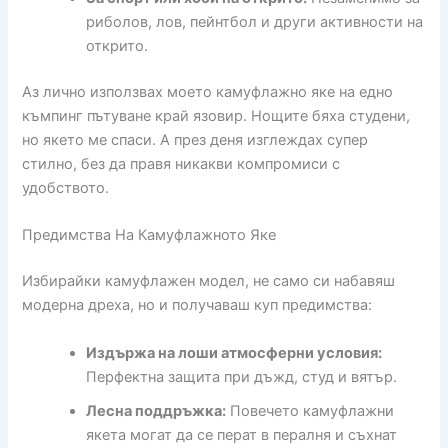
риболов, лов, пейнтбол и други активности на
открито.
Аз лично използвах моето камуфлажно яке на едно
къмпинг пътуване край язовир. Нощите бяха студени,
но якето ме спаси. А през деня изглеждах супер
стилно, без да правя никакви компромиси с
удобството.
Предимства На Камуфлажното Яке
Избирайки камуфлажен модел, не само си набавяш
модерна дреха, но и получаваш куп предимства:
Издържа на лоши атмосферни условия:
Перфектна защита при дъжд, студ и вятър.
Лесна поддръжка:
Повечето камуфлажни
якета могат да се перат в пералня и съхнат