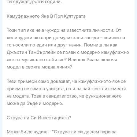
ти служат дълги години.
Камуфлажното Яке В Поп Културата
Този тип яке не е чуждо на известните личности. От
холивудски актьори до музикални звезди – всички са
го носили по един или друг начин. Помниш ли как
Джъстин Тимбърлейк се появи с модерно камуфлажно
яке на музикално събитие? Или как Риана включи
модел в своята модна линия?
Тези примери само доказват, че камуфлажното яке се
приема не само в улицата, но и на най-светлите места
на модата. Това е свидетелство, че функционалното
може да бъде и модерно.
Струва ли Си Инвестицията?
Може би се чудиш – “Струва ли си да дам пари за