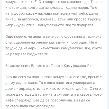
камуфлажно яке?” Отговорът е еднозначен – да. Това е
инвестиция, която ще използваш години наред. То е
като добро кафе – наслада при всяка употреба. Дали
тичаш за автобуса, изкачваш връх или просто търсиш
непринуден стил – камуфлажното яке те подкрепя.
Още повече, че цените вече са по-достъпни от всякога,
благодарение на онлайн магазини и промоции. Не е
трудно да намериш качествено камуфлажно яке, което
не разорява бюджета ти.
В заключение: Време е за Твоето Камуфлажно Якe
Ако до сега си подценявал камуфлажното яке, време е
да му дадеш шанс. То е една наистина универсална
дреха – здрава, стилна и изключително удобна. С него
може да отидеш в планината сутринта и в кварталното
кафе следобед. Без да се преобличаш. Без да се
притесняваш как изглеждаш.