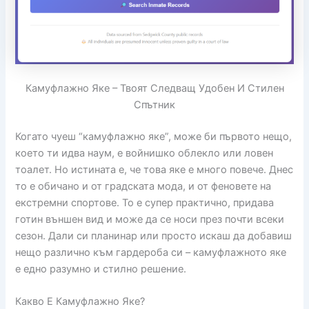
Камуфлажно Яке – Твоят Следващ Удобен И Стилен
Спътник
Когато чуеш “камуфлажно яке”, може би първото нещо,
което ти идва наум, е войнишко облекло или ловен
тоалет. Но истината е, че това яке е много повече. Днес
то е обичано и от градската мода, и от феновете на
екстремни спортове. То е супер практично, придава
готин външен вид и може да се носи през почти всеки
сезон. Дали си планинар или просто искаш да добавиш
нещо различно към гардероба си – камуфлажното яке
е едно разумно и стилно решение.
Какво Е Камуфлажно Яке?