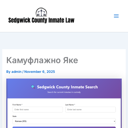
Skip
Main
to
Men
content
Камуфлажно Яке
By
admin
/
November 6, 2025