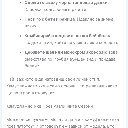
Сложи го върху черна тениска и дънки:
Класика, която винаги работи.
Носи го с боти и раница:
Идеално за зимна
визия.
Комбинирай с кецове и шапка бейзболка:
Градски стил, който се усеща лек и модерен.
Добавете шал или монохром аксесоар:
Това
омекотява по-грубия външен вид и придава
баланс.
Най-важното е да изградиш свои личен стил.
Камуфлажното яке е само основа – ти решаваш какво
ще построиш върху нея.
Камуфлажно Яке През Различните Сезони
Може би се чудиш – „Мога ли да нося камуфлажно яке
през лятото?“ И отговорът е – зависи от модела. Ето