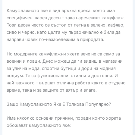
Камуфлажното яке е вид връхна дреха, която има
специфичен шарен десен – така нареченият камуфлаж.
Този десен често се състои от петна в зелено, кафяво,
сиво и черно, като целта му първоначално е била да
направи човек по-незабележим в природата.
Но модерните камуфлажни якета вече не са само за
военни и ловци. Днес можеш да ги видиш в магазини
за улична мода, спортни бутици и дори на модния
подиум. Те са функционални, стилни и достъпни. И
най-важното – вършат отлична работа както в студено
време, така и за защита от вятър и влага.
Защо Камуфлажното Яке Е Толкова Популярно?
Има няколко основни причини, поради които хората
обожават камуфлажното яке: