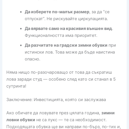
Да изберете по-малък размер
, за да “се
отпускат”. Не рискувайте циркулацията.
Да вярвате само на красивия външен вид
.
Функционалността има приоритет.
Да разчитате на градски зимни обувки
при
истински лов. Това може да бъде наистина
опасно.
Няма нищо по-разочароващо от това да съкратиш
лова заради студ — особено след като си станал в 5
сутринта!
Заключение: Инвестицията, която си заслужава
Ако обичате да ловувате през цялата година,
зимни
ловни обувки
не са лукс — те са необходимост.
Подходящата обувка ще ви направи по-бърз, по-тих и,