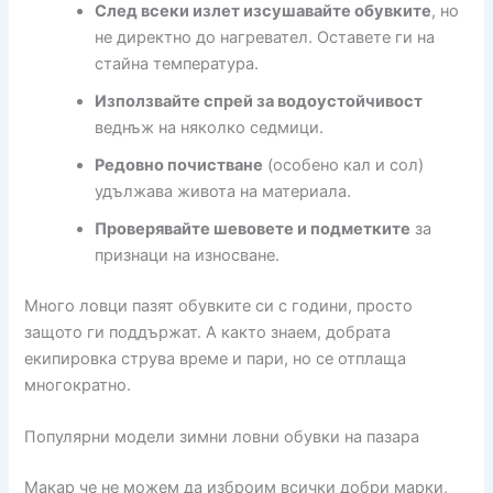
След всеки излет изсушавайте обувките
, но
не директно до нагревател. Оставете ги на
стайна температура.
Използвайте спрей за водоустойчивост
веднъж на няколко седмици.
Редовно почистване
(особено кал и сол)
удължава живота на материала.
Проверявайте шевовете и подметките
за
признаци на износване.
Много ловци пазят обувките си с години, просто
защото ги поддържат. А както знаем, добрата
екипировка струва време и пари, но се отплаща
многократно.
Популярни модели зимни ловни обувки на пазара
Макар че не можем да изброим всички добри марки,