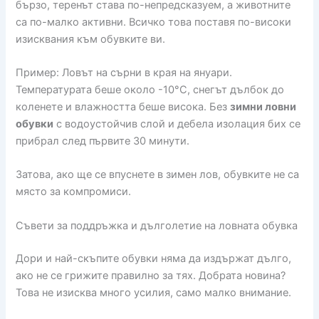
бързо, теренът става по-непредсказуем, а животните
са по-малко активни. Всичко това поставя по-високи
изисквания към обувките ви.
Пример: Ловът на сърни в края на януари.
Температурата беше около -10°C, снегът дълбок до
коленете и влажността беше висока. Без
зимни ловни
обувки
с водоустойчив слой и дебела изолация бих се
прибрал след първите 30 минути.
Затова, ако ще се впуснете в зимен лов, обувките не са
място за компромиси.
Съвети за поддръжка и дълголетие на ловната обувка
Дори и най-скъпите обувки няма да издържат дълго,
ако не се грижите правилно за тях. Добрата новина?
Това не изисква много усилия, само малко внимание.