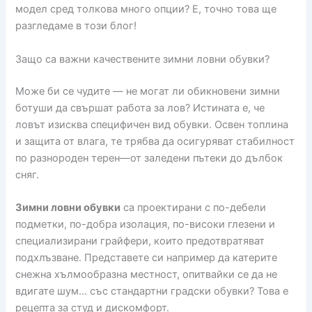
модел сред толкова много опции? Е, точно това ще
разгледаме в този блог!
Защо са важни качествените зимни ловни обувки?
Може би се чудите — не могат ли обикновени зимни
ботуши да свършат работа за лов? Истината е, че
ловът изисква специфичен вид обувки. Освен топлина
и защита от влага, те трябва да осигуряват стабилност
по разнороден терен—от заледени пътеки до дълбок
сняг.
Зимни ловни обувки
са проектирани с по-дебели
подметки, по-добра изолация, по-високи глезени и
специализирани грайфери, които предотвратяват
подхлъзване. Представете си например да катерите
снежна хълмообразна местност, опитвайки се да не
вдигате шум… със стандартни градски обувки? Това е
рецепта за студ и дискомфорт.