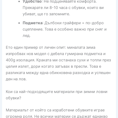
Удобство
: Не подценявайте комфорта.
Прекарате ли 8-10 часа с обувки, които ви
убиват, ще го запомните.
Подметка
: Дълбоки грайфери = по-добро
сцепление. Това е особено важно при сняг и
лед.
Ето един пример от личен опит: миналата зима
изпробвах нов модел с дебела гумирана подметка и
400g изолация. Краката ми останаха сухи и топли през
целия излет, дори когато затъвах в преспи. Това е
разликата между една обикновена разходка и успешен
ден на лов.
Кои са най-подходящите материали при зимни ловни
обувки?
Материалът от който са изработени обувките играе
огромна роля. Не всички материи се държат еднакво