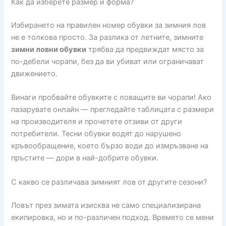
Как да изберете размер и форма?
Избирането на правилен номер обувки за зимния лов
не е толкова просто. За разлика от летните, зимните
зимни ловни обувки
трябва да предвиждат място за
по-дебели чорапи, без да ви убиват или ограничават
движението.
Винаги пробвайте обувките с ловащите ви чорапи! Ако
пазарувате онлайн — прегледайте таблицата с размери
на производителя и прочетете отзиви от други
потребители. Тесни обувки водят до нарушено
кръвообращение, което бързо води до измръзване на
пръстите — дори в най-добрите обувки.
С какво се различава зимният лов от другите сезони?
Ловът през зимата изисква не само специализирана
екипировка, но и по-различен подход. Времето се мени