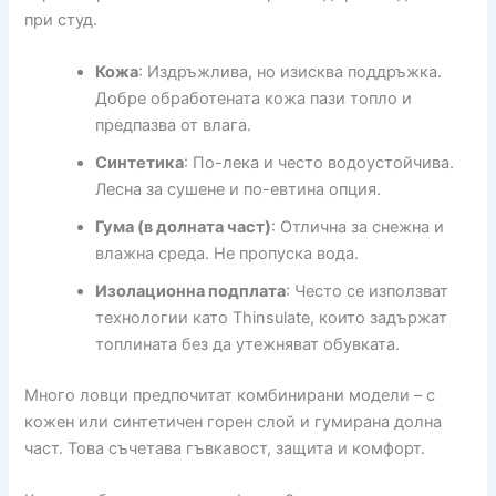
при студ.
Кожа
: Издръжлива, но изисква поддръжка.
Добре обработената кожа пази топло и
предпазва от влага.
Синтетика
: По-лека и често водоустойчива.
Лесна за сушене и по-евтина опция.
Гума (в долната част)
: Отлична за снежна и
влажна среда. Не пропуска вода.
Изолационна подплата
: Често се използват
технологии като Thinsulate, които задържат
топлината без да утежняват обувката.
Много ловци предпочитат комбинирани модели – с
кожен или синтетичен горен слой и гумирана долна
част. Това съчетава гъвкавост, защита и комфорт.