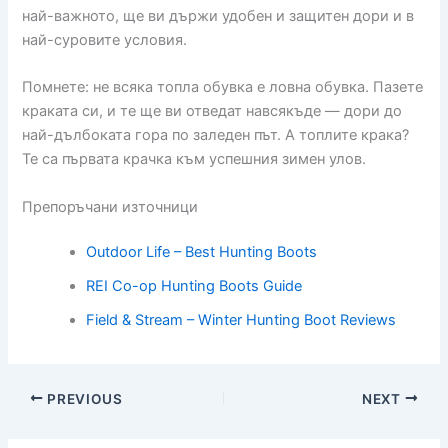
най-важното, ще ви държи удобен и защитен дори и в
най-суровите условия.
Помнете: не всяка топла обувка е ловна обувка. Пазете
краката си, и те ще ви отведат навсякъде — дори до
най-дълбоката гора по заледен път. А топлите крака?
Те са първата крачка към успешния зимен улов.
Препоръчани източници
Outdoor Life – Best Hunting Boots
REI Co-op Hunting Boots Guide
Field & Stream – Winter Hunting Boot Reviews
PREVIOUS
NEXT