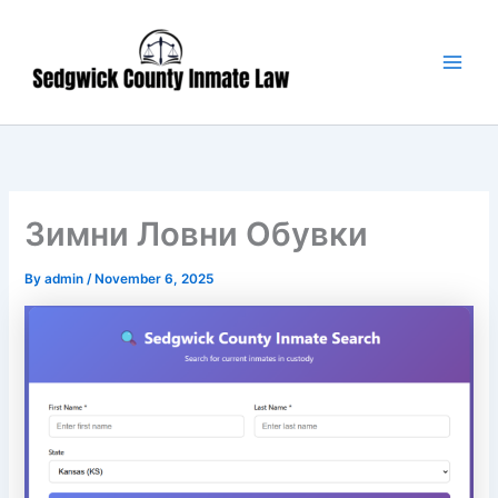
Skip
Main
to
Men
content
Зимни Ловни Обувки
By
admin
/
November 6, 2025