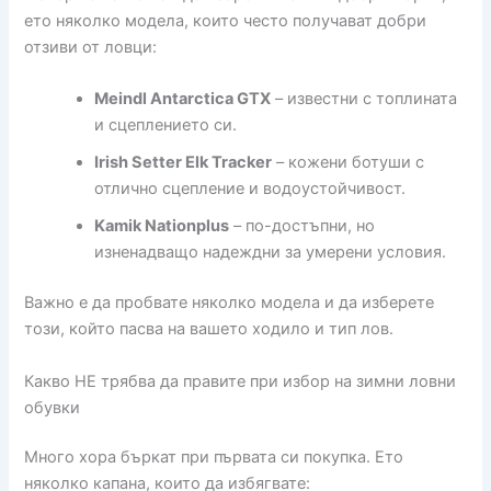
ето няколко модела, които често получават добри
отзиви от ловци:
Meindl Antarctica GTX
– известни с топлината
и сцеплението си.
Irish Setter Elk Tracker
– кожени ботуши с
отлично сцепление и водоустойчивост.
Kamik Nationplus
– по-достъпни, но
изненадващо надеждни за умерени условия.
Важно е да пробвате няколко модела и да изберете
този, който пасва на вашето ходило и тип лов.
Какво НЕ трябва да правите при избор на зимни ловни
обувки
Много хора бъркат при първата си покупка. Ето
няколко капана, които да избягвате: